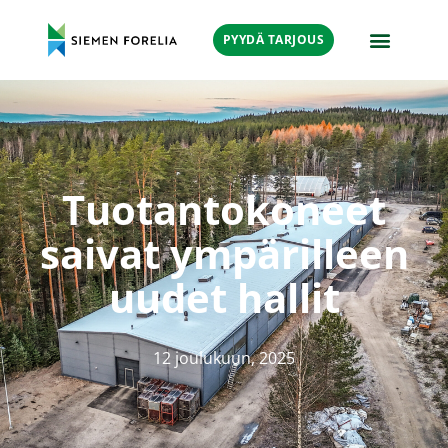
PYYDÄ TARJOUS
Tuotantokoneet
saivat ympärilleen
uudet hallit
12 joulukuun, 2025