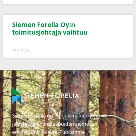
Siemen Forelia Oy:n
toimitusjohtaja vaihtuu
28.8.2025
Siemen Forelia on Pohjoismaiden johtava
jalostettuihin metsäpuiden siemeniin
erikoistunut toimija. Tuotamme