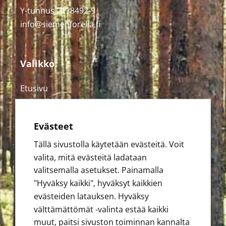
Y-tunnus 2118492-9
info@siemenforelia.fi
Valikko
Etusivu
Siemenet
Siemenviljelykset
Evästeet
Vastuullisuus
Tällä sivustolla käytetään evästeitä. Voit
Yhteystiedot
valita, mitä evästeitä ladataan
valitsemalla asetukset. Painamalla
"Hyväksy kaikki", hyväksyt kaikkien
evästeiden latauksen. Hyväksy
välttämättömät -valinta estää kaikki
muut, paitsi sivuston toiminnan kannalta