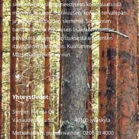
siemenviljelyksillä geneettisesti korkealaatuisia
männyn, kuusen, lehtikuusen, koivun, tervalepän
ja jalojen lehtipuiden siemeniä. Siementen
tuottamisen ja myymisen lisäksi tarjoamme
palveluita käpyjen karistuksesta siementen
itävyyden määrityksiin. Kuulumme
Metsähallitus-konserniin.
Yhteystiedot
Siemen Forelia Oy
Vapaudenkatu 58 40100 Jyväskylä
Metsähallitus, puhelinvaihde: 0206 39 4000