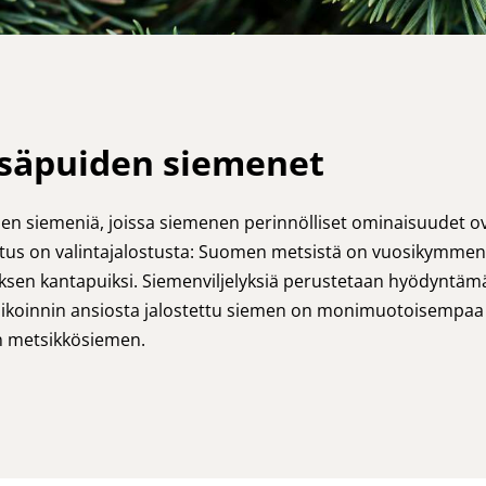
tsäpuiden siemenet
en siemeniä, joissa siemenen perinnölliset ominaisuudet o
stus on valintajalostusta: Suomen metsistä on vuosikymmen
tuksen kantapuiksi. Siemenviljelyksiä perustetaan hyödyntämä
alikoinnin ansiosta jalostettu siemen on monimuotoisempaa
en metsikkösiemen.