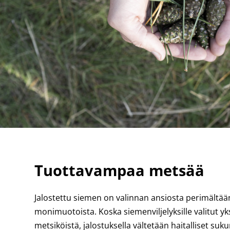
Tuottavampaa metsää
Jalostettu siemen on valinnan ansiosta perimältään
monimuotoista. Koska siemenviljelyksille valitut yks
metsiköistä, jalostuksella vältetään haitalliset suku