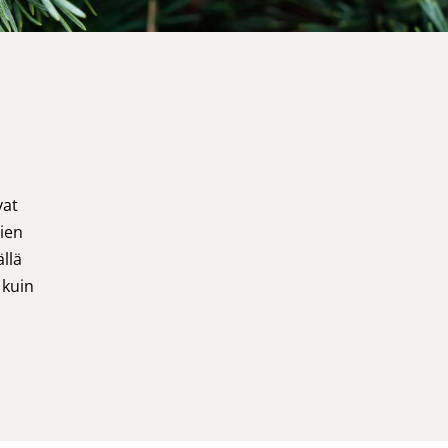
vat
ien
llä
 kuin