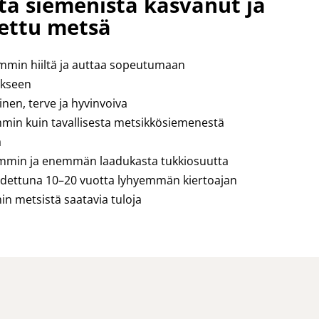
sta siemenistä kasvanut ja
ettu metsä
mmin hiiltä ja auttaa sopeutumaan
kseen
en, terve ja hyvinvoiva
in kuin tavallisesta metsikkösiemenestä
ä
mmin ja enemmän laadukasta tukkiosuutta
dettuna 10–20 vuotta lyhyemmän kiertoajan
n metsistä saatavia tuloja