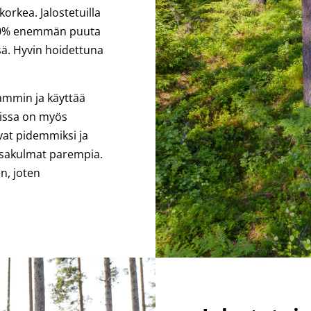
orkea. Jalostetuilla
–30% enemmän puuta
sä.
Hyvin hoidettuna
ammin ja käyttää
issa on myös
vat pidemmiksi ja
ksakulmat parempia.
n, joten