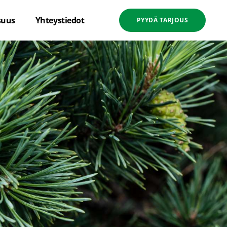
suus
Yhteystiedot
PYYDÄ TARJOUS