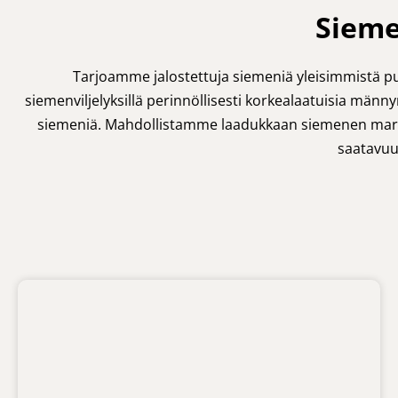
Sieme
Tarjoamme jalostettuja siemeniä yleisimmistä puu
siemenviljelyksillä perinnöllisesti korkealaatuisia män
siemeniä. Mahdollistamme laadukkaan siemenen markkin
saatavuus