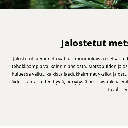
Jalostetut me
Jalostetut siemenet ovat luonnonmukaisia metsäpuid
tehokkaampia valikoinnin ansiosta. Metsäpuiden jalo
kuluessa valittu kaikista laadukkaimmat yksilöt jalos
näiden kantapuiden hyviä, periytyviä ominaisuuksia. V
tavallin