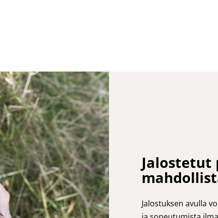
Jalostetut
mahdollist
Jalostuksen avulla v
ja sopeutumista ilm