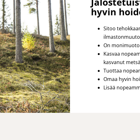
Jalostetui
hyvin hoid
Sitoo tehokkaa
ilmastonmuuto
On monimuotoin
Kasvaa nopeamm
kasvanut mets
Tuottaa nopea
Omaa hyvin hoi
Lisää nopeammi