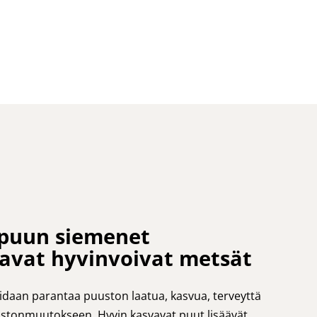
 puun siemenet
avat hyvinvoivat metsät
oidaan parantaa puuston laatua, kasvua, terveyttä
astonmuutokseen. Hyvin kasvavat puut lisäävät