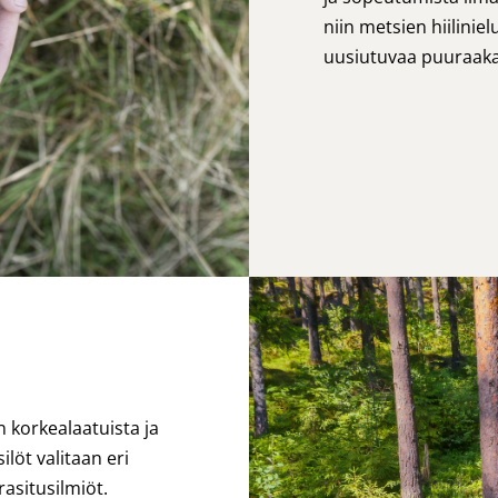
niin metsien hiiliniel
uusiutuvaa puuraaka-
 korkealaatuista ja
ilöt valitaan eri
rasitusilmiöt.