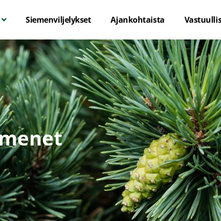
Siemenviljelykset
Ajankohtaista
Vastuulli
emenet