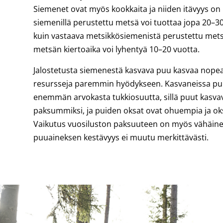
Siemenet ovat myös kookkaita ja niiden itävyys on k
siemenillä perustettu metsä voi tuottaa jopa 20
kuin vastaava metsikkösiemenistä perustettu met
metsän kiertoaika voi lyhentyä 10–20 vuotta.
Jalostetusta siemenestä kasvava puu kasvaa nope
resursseja paremmin hyödykseen. Kasvaneissa pu
enemmän arvokasta tukkiosuutta, sillä puut kasva
paksummiksi, ja puiden oksat ovat ohuempia ja o
Vaikutus vuosiluston paksuuteen on myös vähäine
puuaineksen kestävyys ei muutu merkittävästi.